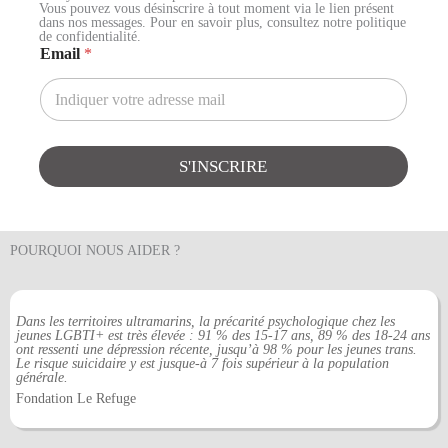
Vous pouvez vous désinscrire à tout moment via le lien présent
dans nos messages. Pour en savoir plus, consultez notre politique
de confidentialité.
E
Email
*
m
a
i
l
S'INSCRIRE
POURQUOI NOUS AIDER ?
Dans les territoires ultramarins, la précarité psychologique chez les
jeunes LGBTI+ est très élevée : 91 % des 15‐17 ans, 89 % des 18‐24 ans
ont ressenti une dépression récente, jusqu’à 98 % pour les jeunes trans.
Le risque suicidaire y est jusque‐à 7 fois supérieur à la population
générale.
Fondation Le Refuge