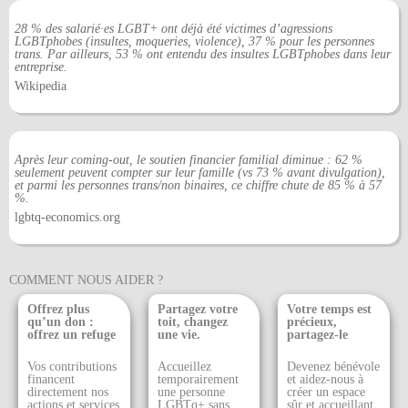
28 % des salarié·es LGBT+ ont déjà été victimes d’agressions
LGBTphobes (insultes, moqueries, violence), 37 % pour les personnes
trans. Par ailleurs, 53 % ont entendu des insultes LGBTphobes dans leur
entreprise.
Wikipedia
Après leur coming‐out, le soutien financier familial diminue : 62 %
seulement peuvent compter sur leur famille (vs 73 % avant divulgation),
et parmi les personnes trans/non binaires, ce chiffre chute de 85 % à 57
%.
lgbtq-economics.org
COMMENT NOUS AIDER ?
Offrez plus
Partagez votre
Votre temps est
qu’un don :
toit, changez
précieux,
offrez un refuge
une vie.
partagez-le
Vos contributions
Accueillez
Devenez bénévole
financent
temporairement
et aidez-nous à
directement nos
une personne
créer un espace
actions et services
LGBTq+ sans
sûr et accueillant