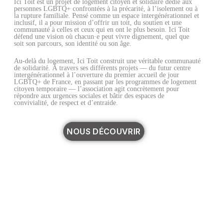
Ici Toit
est un projet de
logement citoyen et solidaire
dédié aux
personnes
LGBTQ+
confrontées à la précarité, à l’isolement ou à
la rupture familiale. Pensé comme un espace
intergénérationnel et
inclusif
, il a pour mission d’offrir
un toit, du soutien et une
communauté
à celles et ceux qui en ont le plus besoin. Ici Toit
défend une vision où chacun·e peut vivre dignement, quel que
soit son parcours, son identité ou son âge.
Au-delà du logement,
Ici Toit construit une véritable communauté
de solidarité
. À travers ses différents projets — du futur
centre
intergénérationnel
à l’ouverture du
premier accueil de jour
LGBTQ+ de France
, en passant par les
programmes de logement
citoyen temporaire
— l’association agit concrètement pour
répondre aux urgences sociales
et bâtir des espaces de
convivialité, de respect et d’entraide
.
NOUS DÉCOUVRIR