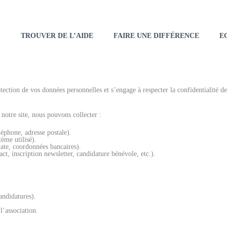
?
TROUVER DE L’AIDE
FAIRE UNE DIFFÉRENCE
E
ection de vos données personnelles et s’engage à respecter la confidentialité de
notre site, nous pouvons collecter :
éphone, adresse postale).
ème utilisé).
date, coordonnées bancaires).
t, inscription newsletter, candidature bénévole, etc.).
andidatures).
l’association.